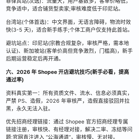
菲律宾站(次选)：流量大，用户基数多，客单价略低，
竞争适中，适合铺货型卖家;审核难度低于印尼站。
台湾站(个体首选)：中文界面，无语言障碍，物流时效
快(3-5 天)，适合新手练手;个体工商户仅支持此首站。
避坑站点：印尼站(宗教合规复杂，审核严格，需本地
认证)、新加坡站(客单价高但竞争激烈，门槛高)，新手
后期运营稳定后再开通。
六、2026 年 Shopee 开店避坑技巧(新手必看，提高
通过率)
资料真实第一：所有资质文件、流水、信息必须真实，
严禁 PS、造假，2026 年审核严，造假直接驳回并拉
黑，永久无法入驻。
优先招商经理链接：通过 Shopee 官方招商经理专属
链接注册，审核快、有经理对接，解决二审、冻结等问
题;官网直注进入 “公海通道”，审核慢、无对接。