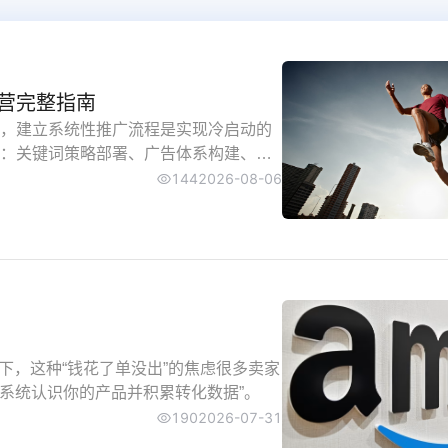
一键在线翻
浏览器自带翻
营完整指南
，建立系统性推广流程是实现冷启动的
：关键词策略部署、广告体系构建、评
户关系维护机制。这一完整框架基于平台官方
144
2026-08-06
下，这种“钱花了单没出”的焦虑很多卖家
让系统认识你的产品并积累转化数据”。
190
2026-07-31