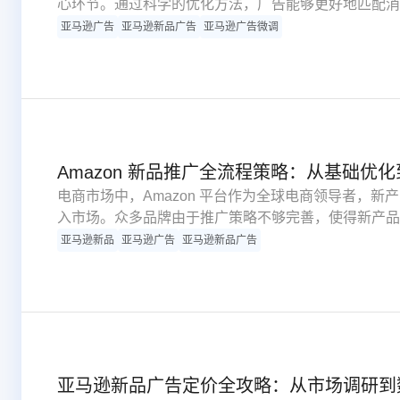
心环节。通过科学的优化方法，广告能够更好地匹配消
效控制营销成本。以下从受众分析、创意优化、素材调
亚马逊广告
亚马逊新品广告
亚马逊广告微调
系统性优化方案。
Amazon 新品推广全流程策略：从基础优
电商市场中，Amazon 平台作为全球电商领导者，
入市场。众多品牌由于推广策略不够完善，使得新产品
广意义、策略核心到实际案例，深入解析亚马逊新品推
亚马逊新品
亚马逊广告
亚马逊新品广告
额。
亚马逊新品广告定价全攻略：从市场调研到