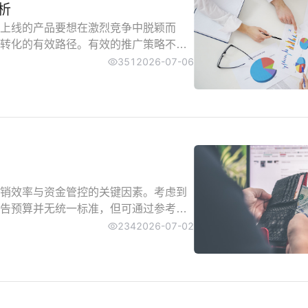
析
上线的产品要想在激烈竞争中脱颖而
转化的有效路径。有效的推广策略不仅
定坚实根基。本指南将从平台机制理
351
2026-07-06
新品在亚马逊平台的推广方法论。
销效率与资金管控的关键因素。考虑到
告预算并无统一标准，但可通过参考区
234
2026-07-02