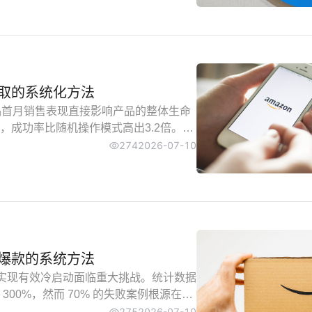
取的系统化方法
品首月销售表现直接影响产品的整体生命
，成功率比随机操作模式高出3.2倍。以
详细解析亚马逊新品推广的实操框架。
274
2026-07-10
爆款的系统方法
品实现有效冷启动面临重大挑战。统计数据
00%，然而 70% 的失败案例根源在于
，构建可实操的爆款打造体系。
275
2026-07-10