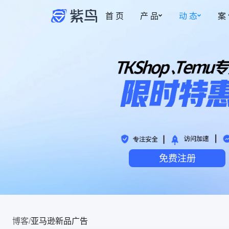
首 页
产 品
动 态
案
紫鸟资讯
安全防护
权限管理
更新动态
事中监管
多账号安全管理
新
博客
为账号提供安全专属的登录环境
智能操作截图，保
账密托管
事前拦截
自动填充，防止账号密码泄露
控制成员的访问与
免费注册
安全访问·加密稳定
事后追溯
风险预警，网络质量优化，多重加密
操作实时记录，有
安全管家·安全加倍
热
事中监管记录，安全加倍升级
博客
/
亚马逊新品广告