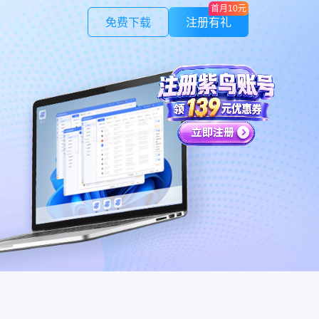
首月10元
免费下载
注册有礼
紫鸟应用
作管理
LinkFoxAI
授权，安全可控
电商专用AI 商品图 | 模特 | 素材
紫鸟云号
证
不限量
验证码，安全快捷
一号多绑，接收全球电话/短信
，避免不必要损失
制
在线人数，保证速度