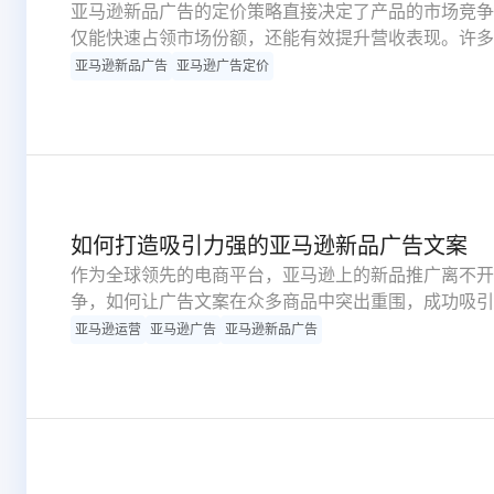
亚马逊新品广告的定价策略直接决定了产品的市场竞争
仅能快速占领市场份额，还能有效提升营收表现。许多
致推广成本高企、效果不理想。以下将从市场调研、成
亚马逊新品广告
亚马逊广告定价
全面解析新品广告定价的系统方法论。
如何打造吸引力强的亚马逊新品广告文案
作为全球领先的电商平台，亚马逊上的新品推广离不开
争，如何让广告文案在众多商品中突出重围，成功吸引
键维度分析亚马逊新品广告文案优化策略，帮助卖家提
亚马逊运营
亚马逊广告
亚马逊新品广告