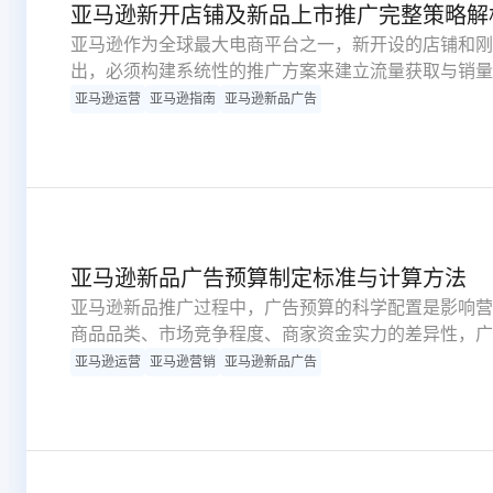
亚马逊新开店铺及新品上市推广完整策略解
亚马逊作为全球最大电商平台之一，新开设的店铺和刚
出，必须构建系统性的推广方案来建立流量获取与销量
能够带来初期客户流量，更重要的是为店铺未来发展奠
亚马逊运营
亚马逊指南
亚马逊新品广告
解、策略构建、持续改进三个核心维度，深度解析新店
亚马逊新品广告预算制定标准与计算方法
亚马逊新品推广过程中，广告预算的科学配置是影响营
商品品类、市场竞争程度、商家资金实力的差异性，广
间和核心计算公式进行合理规划，具体策略如下。
亚马逊运营
亚马逊营销
亚马逊新品广告