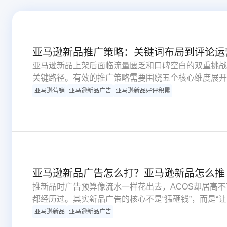
亚马逊新品推广策略：关键词布局到评论运
亚马逊新品上架后面临流量匮乏和口碑空白的双重挑战
关键路径。有效的推广策略需要围绕五个核心维度展开
论内容管理、Review与Feedback体系运营、客
亚马逊营销
亚马逊新品广告
亚马逊新品好评积累
规则和工具实施，确保合规性的同时最大化推广效果。
亚马逊新品广告怎么打？亚马逊新品怎么推
推新品时广告预算像流水一样花出去，ACOS却居高不
都经历过。其实新品广告的核心不是“猛砸钱”，而是“
亚马逊新品
亚马逊新品广告