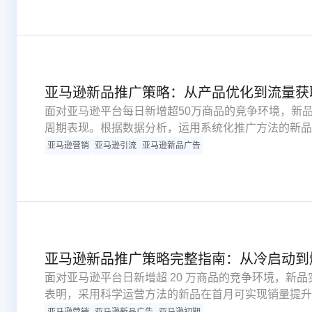
亚马逊新品推广策略：从产品优化到流量获
面对亚马逊平台每日新增超50万商品的竞争环境，新
周期表现。根据数据分析，运用系统化推广方法的新品
下将从获取流量、优化转化、构建品牌三个核心层面，
亚马逊营销
亚马逊引流
亚马逊新品广告
亚马逊新品推广策略完整指南：从冷启动到
面对亚马逊平台日新增超 20 万商品的竞争环境，新
表明，采用科学运营方法的新品在首月可实现销量提升 3
推广策略的缺失。本指南将深度解析新品推广核心机制
亚马逊营销
亚马逊新品广告
亚马逊初期