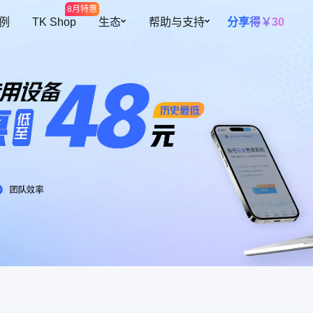
8月特惠
 例
TK Shop
生态
帮助与支持
分享得￥30
开放平台
帮助中心
多元设备
智能提效
全球开店
预约演示
海量网络资源
高效团队协
插件中心
私有化部署
覆盖300+地区资源
根据角色灵活
障账号安全
跨境导航
关于我们
设备池
自动二步验
紫鸟甄选
操作行为
设备资源共用，更灵活、更安全
自动填充二步
自有设备导入
续费托管
迹可循
支持导入已有环境，批量安全管理
到期自动续费
共用人数控
控制账号同时