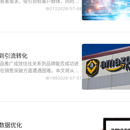
费者需求，吸引目标客户群体，同时有
整、投放配置等角度，详述新品广告的
212
2026-07-08
化到引流转化
新产品推广成效往往关系到品牌能否成功进
在销售突破方面遭遇困难。本文将从推
广关键要素，帮助品牌迅速占领市场份
199
2026-07-07
数据优化