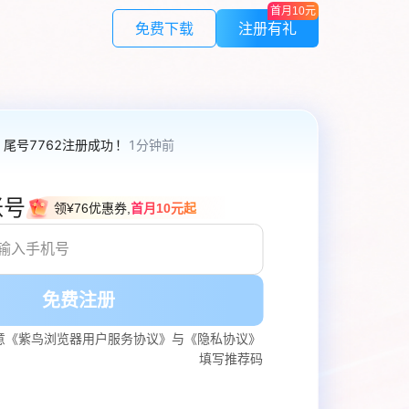
首月10元
免费下载
注册有礼
紫鸟应用
作管理
LinkFoxAI
尾号4286
注册成功
！
1分钟前
授权，安全可控
电商专用AI 商品图 | 模特 | 素材
尾号0674
注册成功
！
1分钟前
账号
领¥
76
优惠券,
首月10元起
紫鸟云号
证
不限量
验证码，安全快捷
一号多绑，接收全球电话/短信
免费注册
，避免不必要损失
意
《紫鸟浏览器用户服务协议》
与
《隐私协议》
制
填写推荐码
在线人数，保证速度