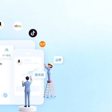
员工
资金
•
紫鸟支持
填充并登
•
全方位
多
御外部风
立