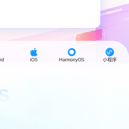
译
译，支持任意网络
id
iOS
HarmonyOS
小程序
S