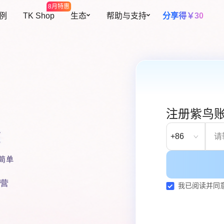
8月特惠
 例
TK Shop
生态
帮助与支持
分享得￥30
开放平台
帮助中心
多元设备
智能提效
全球开店
预约演示
海量网络资源
高效团队协
插件中心
私有化部署
覆盖300+地区资源
根据角色灵活
障账号安全
跨境导航
关于我们
注册紫鸟
设备池
自动二步验
紫鸟甄选
操作行为
设备资源共用，更灵活、更安全
自动填充二步
+86
自有设备导入
续费托管
迹可循
支持导入已有环境，批量安全管理
到期自动续费
我已阅读并同
共用人数控
控制账号同时