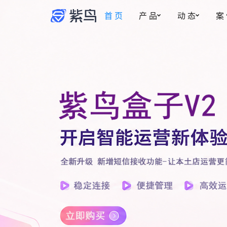
账号安全管理系统
首 页
产 品
动 态
案
紫鸟资讯
安全防护
权限管理
更新动态
事中监管
多账号安全管理
新
博客
为账号提供安全专属的登录环境
智能操作截图，保
账密托管
事前拦截
自动填充，防止账号密码泄露
控制成员的访问与
安全访问·加密稳定
事后追溯
风险预警，网络质量优化，多重加密
操作实时记录，有
安全管家·安全加倍
热
事中监管记录，安全加倍升级