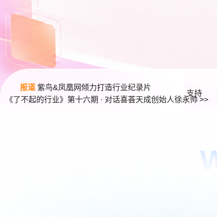
报道
紫鸟&凤凰网倾力打造行业纪录片
支持
《了不起的行业》第十六期 · 对话喜荟天成创始人徐永帅
>>