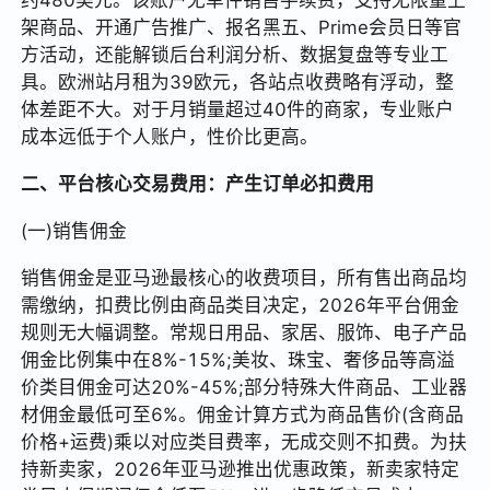
架商品、开通广告推广、报名黑五、Prime会员日等官
方活动，还能解锁后台利润分析、数据复盘等专业工
具。欧洲站月租为39欧元，各站点收费略有浮动，整
体差距不大。对于月销量超过40件的商家，专业账户
成本远低于个人账户，性价比更高。
二、平台核心交易费用：产生订单必扣费用
(一)销售佣金
销售佣金是亚马逊最核心的收费项目，所有售出商品均
需缴纳，扣费比例由商品类目决定，2026年平台佣金
规则无大幅调整。常规日用品、家居、服饰、电子产品
佣金比例集中在8%-15%;美妆、珠宝、奢侈品等高溢
价类目佣金可达20%-45%;部分特殊大件商品、工业器
材佣金最低可至6%。佣金计算方式为商品售价(含商品
价格+运费)乘以对应类目费率，无成交则不扣费。为扶
持新卖家，2026年亚马逊推出优惠政策，新卖家特定