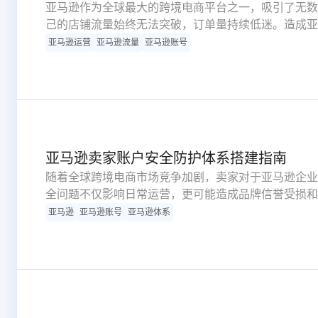
亚马逊作为全球最大的跨境电商平台之一，吸引了无数
己的店铺流量始终无法突破，订单量持续低迷。造成亚
本文深度解析影响店铺流量的关键因素，并提供系统性
亚马逊运营
亚马逊流量
亚马逊账号
破。
亚马逊卖家账户安全防护体系搭建指南
随着全球跨境电商市场竞争加剧，卖家对于亚马逊企业
全问题不仅影响日常运营，更可能造成品牌信誉受损和
成为每个亚马逊卖家的必修课，该体系主要包含账户密
亚马逊
亚马逊账号
亚马逊体系
以及登录行为监控等关键模块。通过系统性的防护措施
险。