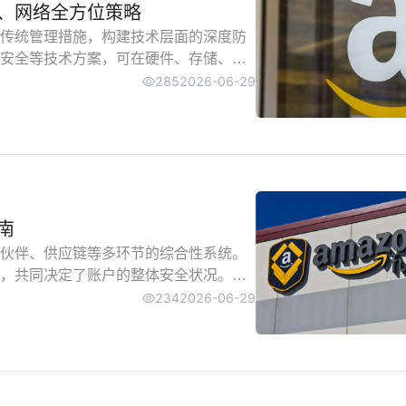
、网络全方位策略
传统管理措施，构建技术层面的深度防
安全等技术方案，可在硬件、存储、通
信息泄露、网络入侵等技术类威胁。本
285
2026-06-29
策略，助力企业强化账户安全技术防御
南
伙伴、供应链等多环节的综合性系统。
，共同决定了账户的整体安全状况。众
线出现缺口。本文重点分析人员安全培
234
2026-06-29
防护体系，助力企业构建无死角的安全