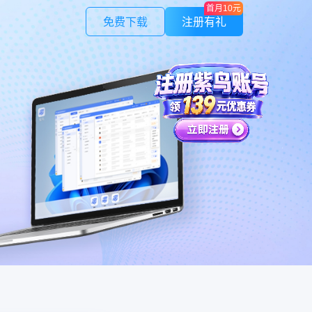
首月10元
免费下载
注册有礼
紫鸟应用
作管理
LinkFoxAI
授权，安全可控
电商专用AI 商品图 | 模特 | 素材
紫鸟云号
证
不限量
验证码，安全快捷
一号多绑，接收全球电话/短信
，避免不必要损失
制
在线人数，保证速度