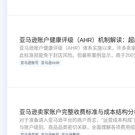
亚马逊账户健康评级（AHR）机制解读：超
亚马逊账户健康评级（AHR）体系实施以来，许多卖家
此标准就能免于封店风险。但最新案例显示，高于20
处罚。这一情况说明，AHR分数并非保护伞，实际上
亚马逊账号
亚马逊AHR
制。本文从评分原理、实际案例及应对方案三个层面，
统。
亚马逊卖家账户完整收费标准与成本结构分
对于准备进入亚马逊平台的商户而言，"运营成本构成
与账户级别、商品品类密切关联，全面理解各项费用组
成本对利润的冲击。众多初创商家因疏于了解费用详情
亚马逊卖家
亚马逊账号
亚马逊费用