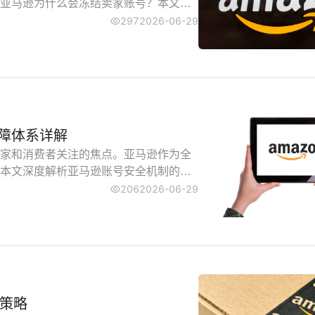
亚马逊为什么会冻结卖家账号？本文深
案，帮助卖家有效防范风险并妥善处置
297
2026-06-29
障体系详解
家和消费者关注的焦点。亚马逊作为全
本文深度解析亚马逊账号安全机制的五
障框架。
206
2026-06-29
决策略