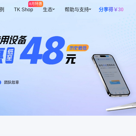
8月特惠
 例
TK Shop
生态
帮助与支持
分享得￥30
开放平台
帮助中心
多元设备
智能提效
全球开店
预约演示
海量网络资源
高效团队协
插件中心
私有化部署
覆盖300+地区资源
根据角色灵活
障账号安全
跨境导航
关于我们
设备池
自动二步验
紫鸟甄选
操作行为
设备资源共用，更灵活、更安全
自动填充二步
自有设备导入
续费托管
迹可循
支持导入已有环境，批量安全管理
到期自动续费
共用人数控
控制账号同时