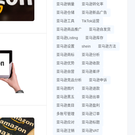
亚马逊销量
亚马逊转化率
亚马逊仓储
亚马逊新品广告
亚马逊工具
TikTok运营
亚马逊商品推广
亚马逊自发货
亚马逊Listing
亚马逊库存
亚马逊设置
shein
亚马逊方法
亚马逊商标
亚马逊分析
亚马逊优势
亚马逊收款
亚马逊自营
亚马逊差评
亚马逊竞品分析
亚马逊申诉
亚马逊图片
亚马逊退款
亚马逊黑五
亚马逊出单
亚马逊类目
亚马逊盈利
多账号管理
亚马逊订单
亚马逊应对
亚马逊标题
亚马逊注销
亚马逊VAT