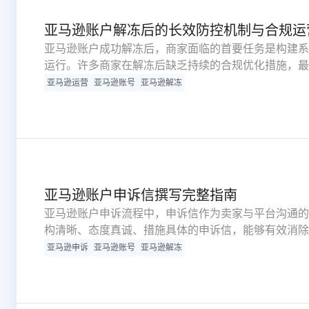
亚马逊账户解冻后的长效防控机制与合规运
亚马逊账户成功解冻后，商家面临的首要任务是构建系
运行。许多商家在解冻后缺乏持续的合规优化措施，最
影响业务持续性，更会损害平台对商家的信任评级。构
亚马逊运营
亚马逊账号
亚马逊解冻
运营服务质量，是在亚马逊生态中实现长期稳健发展的
键防控措施，帮助商家建立规范化运营体系。
亚马逊账户申诉信撰写完整指南
亚马逊账户申诉流程中，申诉信作为卖家与平台沟通的
构清晰、态度真诚、措施具体的申诉信，能够有效消除
准备不充分的含糊、单薄申诉材料，往往导致申诉被拒
亚马逊申诉
亚马逊账号
亚马逊解冻
诉信写作的关键要素，提供实用的创作框架。