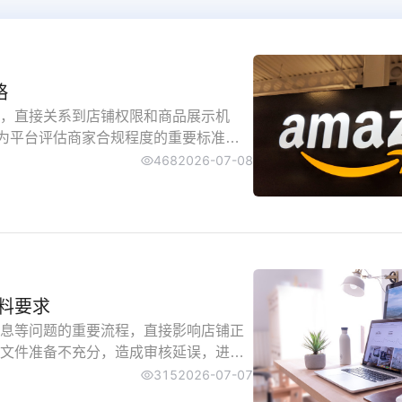
一键在线翻
浏览器自带翻
略
，直接关系到店铺权限和商品展示机
 AHR）成为平台评估商家合规程度的重要标准，
信任度和平台资源配置。本文将深入解
468
2026-07-08
容，为卖家提供全面的账户管理指导。
料要求
息等问题的重要流程，直接影响店铺正
文件准备不充分，造成审核延误，进而
件清单、具体操作流程及关键要点，帮
315
2026-07-07