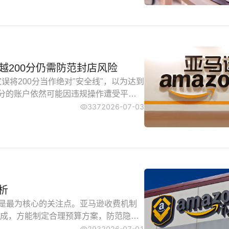
越200分仍需防范封店风险
误将200分当作绝对"安全线"，以为达到
0分的账户依然可能因违规操作遭受平台
是平台推动卖家规范经营的动态监控机
337
2026-07-03
深入分析卖家该如何理解和处理AHR系
析
"是最为核心的关注点。亚马逊收费机制
成，方能制定合理预算方案，防范隐性
而陷入经营困境，预先掌握收费机制，
293
2026-07-01