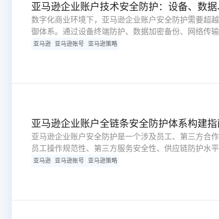
亚马逊企业账户技术安全防护：设备、数据
数字化商业环境下，亚马逊企业账户安全防护需要超越
御体系。通过设备终端防护、数据加密备份、网络传输
信等关键层面建立防护壁垒，有效应对恶意代码攻击、
亚马逊
亚马逊账号
亚马逊策略
文深入剖析技术安全防护核心要点，提供可操作的实施
体系。
亚马逊企业账户全链条安全防护体系构建指
亚马逊企业账户安全防护是一个涉及员工、第三方合作
员工操作规范性、第三方服务安全性、供应链防护水平
多企业因忽略人员培训或第三方监管，造成账户安全防
亚马逊
亚马逊账号
亚马逊策略
训与第三方安全监管的关键要素，深入探讨全链条安全
屏障。