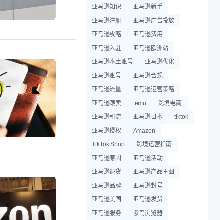
亚马逊知识
亚马逊新手
亚马逊注册
亚马逊广告投放
亚马逊攻略
亚马逊费用
亚马逊入驻
亚马逊欧洲站
亚马逊本土账号
亚马逊优化
亚马逊账号
亚马逊合规
亚马逊流量
亚马逊运营策略
亚马逊跟卖
temu
跨境电商
亚马逊引流
亚马逊日本
tiktok
亚马逊侵权
Amazon
TikTok Shop
跨境运营指南
亚马逊原因
亚马逊活动
亚马逊退货
亚马逊产品主图
亚马逊品牌
亚马逊封号
亚马逊美国
亚马逊发货
亚马逊服务
紫鸟浏览器