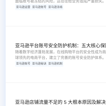
面临账号被冻结的风险，这往往给业务造成严重损失。
度解析账号冻结的主要触发因素，并提供系统性解决方
亚马逊运营
亚马逊账号
亚马逊冻结
问题。
亚马逊平台账号安全防护机制：五大核心保
随着数字经济蓬勃发展，在线购物平台的安全性成为商
球领先的电商平台，建立了完善的账号安全防护体系。
个关键组成部分，帮助用户全面理解这一多层次安全保
亚马逊账号
亚马逊秘诀
亚马逊机制
亚马逊店铺流量不足的 5 大根本原因及解