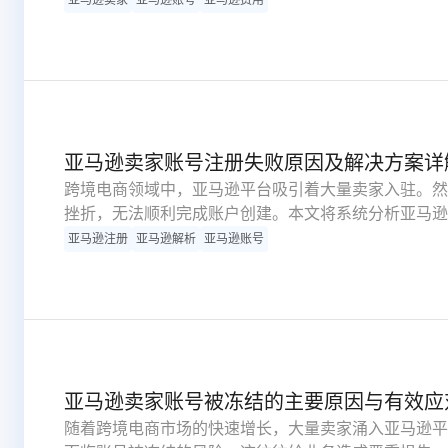
是达成盈利目标的关键前提。本文深度解析亚马逊卖家
依据。
亚马逊卖家账号注册失败原因及解决方案详
跨境电商领域中，亚马逊平台吸引着大量卖家入驻。然
挫折，无法顺利完成账户创建。本文将系统分析亚马逊
解决策略和预防措施，帮助卖家成功开启电商之旅。
亚马逊注册
亚马逊解析
亚马逊账号
亚马逊卖家账号被冻结的主要原因与有效应
随着跨境电商市场的快速增长，大量卖家涌入亚马逊平