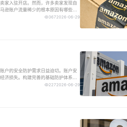
卖家入驻开店。然而，许多卖家发现自
马逊账户流量稀少的根本原因有哪些？
的改进方案，帮助卖家实现流量增长突
367
2026-06-29
账户的安全防护需求日益迫切。账户安
经济损失。构建完善的基础防护体系已
码策略、多重身份验证、用户权限分配
227
2026-06-29
部署，企业能够有效预防账户安全风