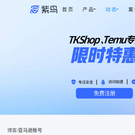
首 页
产 品
动 态
案
紫鸟资讯
安全防护
权限管理
更新动态
事中监管
多账号安全管理
新
博客
为账号提供安全专属的登录环境
智能操作截图，保
账密托管
事前拦截
自动填充，防止账号密码泄露
控制成员的访问与
免费注册
安全访问·加密稳定
事后追溯
风险预警，网络质量优化，多重加密
操作实时记录，有
安全管家·安全加倍
热
事中监管记录，安全加倍升级
博客
/
亚马逊账号