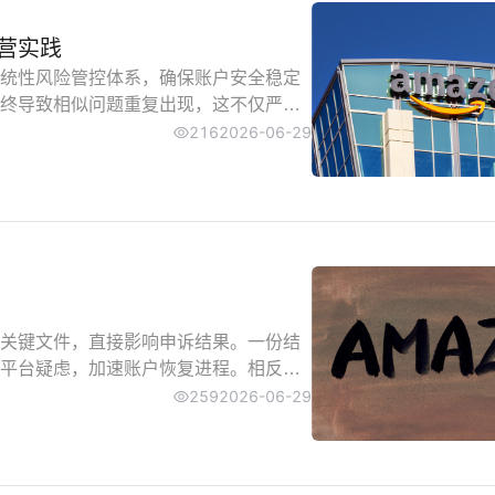
营实践
统性风险管控体系，确保账户安全稳定
终导致相似问题重复出现，这不仅严重
建全面的风险管控框架，同时持续优化
216
2026-06-29
根本保障。本文将详细解析解冻后的关
关键文件，直接影响申诉结果。一份结
平台疑虑，加速账户恢复进程。相反，
或延长审核时间。本指南将重点阐述申
259
2026-06-29