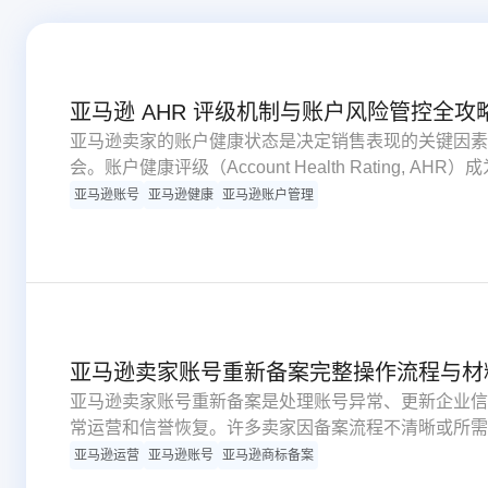
亚马逊 AHR 评级机制与账户风险管控全攻
亚马逊卖家的账户健康状态是决定销售表现的关键因素
会。账户健康评级（Account Health Rating,
这一指标不仅关乎账号存续风险，同时深刻影响消费者
亚马逊账号
亚马逊健康
亚马逊账户管理
析评级运算机制、危险等级分类以及自检策略等核心内
亚马逊卖家账号重新备案完整操作流程与材
亚马逊卖家账号重新备案是处理账号异常、更新企业信
常运营和信誉恢复。许多卖家因备案流程不清晰或所需
影响业务发展。本指南详细解析备案触发条件、必备文
亚马逊运营
亚马逊账号
亚马逊商标备案
助卖家顺利完成账号重新备案。