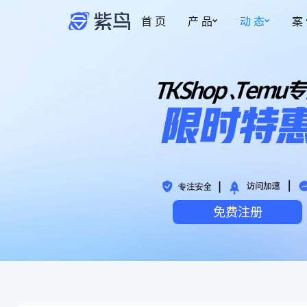
首 页
产 品
动 态
案
紫鸟资讯
安全防护
权限管理
更新动态
事中监管
多账号安全管理
新
博客
为账号提供安全专属的登录环境
智能操作截图，保
账密托管
事前拦截
自动填充，防止账号密码泄露
控制成员的访问与
免费注册
安全访问·加密稳定
事后追溯
风险预警，网络质量优化，多重加密
操作实时记录，有
安全管家·安全加倍
热
事中监管记录，安全加倍升级