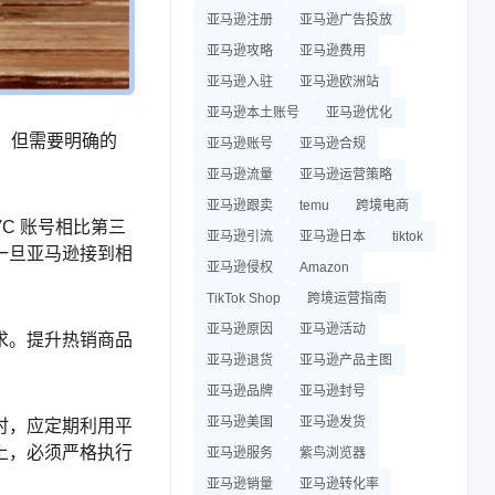
亚马逊注册
亚马逊广告投放
亚马逊攻略
亚马逊费用
亚马逊入驻
亚马逊欧洲站
亚马逊本土账号
亚马逊优化
请。但需要明确的
亚马逊账号
亚马逊合规
亚马逊流量
亚马逊运营策略
亚马逊跟卖
temu
跨境电商
C 账号相比第三
亚马逊引流
亚马逊日本
tiktok
一旦亚马逊接到相
亚马逊侵权
Amazon
TikTok Shop
跨境运营指南
亚马逊原因
亚马逊活动
求。提升热销商品
亚马逊退货
亚马逊产品主图
亚马逊品牌
亚马逊封号
亚马逊美国
亚马逊发货
时，应定期利用平
上，必须严格执行
亚马逊服务
紫鸟浏览器
亚马逊销量
亚马逊转化率