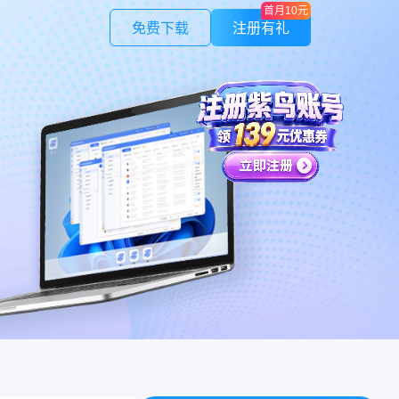
首月10元
免费下载
注册有礼
紫鸟应用
作管理
LinkFoxAI
授权，安全可控
电商专用AI 商品图 | 模特 | 素材
紫鸟云号
证
不限量
验证码，安全快捷
一号多绑，接收全球电话/短信
，避免不必要损失
制
在线人数，保证速度