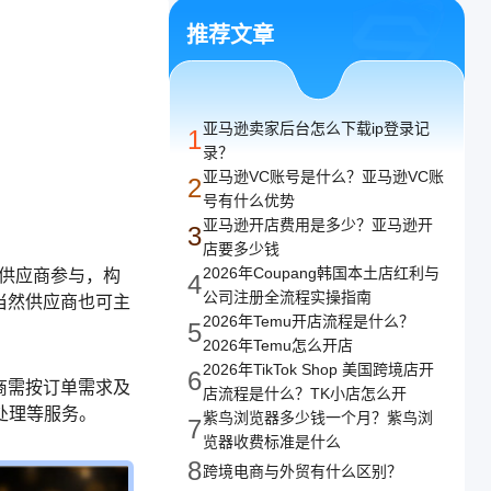
译
推荐文章
译，支持任意网络
亚马逊卖家后台怎么下载ip登录记
1
录？
亚马逊VC账号是什么？亚马逊VC账
2
号有什么优势
亚马逊开店费用是多少？亚马逊开
3
店要多少钱
2026年Coupang韩国本土店红利与
的供应商参与，构
4
公司注册全流程实操指南
当然供应商也可主
2026年Temu开店流程是什么？
5
2026年Temu怎么开店
2026年TikTok Shop 美国跨境店开
6
商需按订单需求及
店流程是什么？TK小店怎么开
处理等服务。
紫鸟浏览器多少钱一个月？紫鸟浏
7
览器收费标准是什么
8
跨境电商与外贸有什么区别？