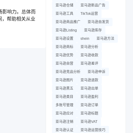
亚马逊仓储
亚马逊新品广告
场影响力。总体而
亚马逊工具
TikTok运营
间，帮助相关从业
亚马逊商品推广
亚马逊自发货
亚马逊Listing
亚马逊库存
亚马逊设置
shein
亚马逊方法
亚马逊商标
亚马逊分析
亚马逊优势
亚马逊收款
亚马逊自营
亚马逊差评
亚马逊竞品分析
亚马逊申诉
亚马逊图片
亚马逊退款
亚马逊黑五
亚马逊出单
亚马逊类目
亚马逊盈利
多账号管理
亚马逊订单
亚马逊应对
亚马逊标题
亚马逊注销
亚马逊VAT
亚马逊认证
亚马逊运营技巧