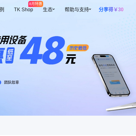
8月特惠
 例
TK Shop
生态
帮助与支持
分享得￥30
开放平台
帮助中心
多元设备
智能提效
全球开店
预约演示
海量网络资源
高效团队协
插件中心
私有化部署
覆盖300+地区资源
根据角色灵活
障账号安全
跨境导航
关于我们
设备池
自动二步验
紫鸟甄选
操作行为
设备资源共用，更灵活、更安全
自动填充二步
自有设备导入
续费托管
迹可循
支持导入已有环境，批量安全管理
到期自动续费
共用人数控
控制账号同时