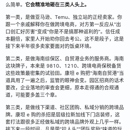
么简单。
它会精准地砸在三类人头上。
第一类，是做亚马逊、Temu、独立站的正经卖家。你
跟一个亲戚解释你在做跨境电商，对方第一反应从"出
口创汇好厉害"变成"你是不是搞那种返利的"。信任成
本翻倍，家里人开始劝你回去考公。这不是段子，这是
接下来半年很多卖家要面对的饭桌环境。
第二类，是做海南综保区、自贸港业务的服务商。海南
这块牌子，本来是 9810、1210、跨境电商保税备货
这些政策最密集的试验田。康坦 e 购把"海南自贸港"当
道具用了一遍之后，监管的眼神会变。园区招商的话术
要改，企业落地的审查会更细，原本走得通的合规通
道，可能要多盖三个章。
第三类，是做线下渠道、社区团购、私域分销的跨境品
牌。康坦 e 购的杀招是层级拉新加线下门店装修，这
套打法跟很多正经做私域的跨境品牌外观上几乎一样。
接下来一段时间，凡是带"拉人头""团队奖励"味道的玩