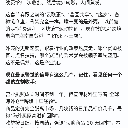
续费"的二次收割。然后境外转账，人间蒸发。
这套节奏跟之前的"云联惠"、"鑫圆共享"、"趣步"、各
种链商盘，骨架完全一样。
唯一变的是外壳。
以前披
的是"消费返利""区块链""运动挖矿"，现在披的是"跨境
电商""海南自贸港""TikTok 本土店"。
外壳的更新速度，跟着行业的政策热度走。哪个赛道被
官方点名扶持，哪个赛道的话术就会被骗子率先盗用。
这不是偶然，这是产业链。
现在最该警觉的信号有这么几个，记住，看见任何一个
都该立刻收手:
营业执照成立时间不到一年，但宣传材料里写着"全球
海外仓""跨境十年经验"。
商品定价完全脱离市场，几块钱的日用品标价几千，号
称"海外买家高溢价回购"。
收益按日结、按周结，强调"认购商品 30 天回本"，本