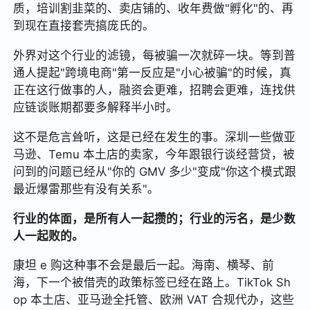
质，培训割韭菜的、卖店铺的、收年费做"孵化"的、再
到现在直接套壳搞庞氏的。
外界对这个行业的滤镜，每被骗一次就碎一块。等到普
通人提起"跨境电商"第一反应是"小心被骗"的时候，真
正在这行做事的人，融资会更难，招聘会更难，连找供
应链谈账期都要多解释半小时。
这不是危言耸听，这是已经在发生的事。深圳一些做亚
马逊、Temu 本土店的卖家，今年跟银行谈经营贷，被
问到的问题已经从"你的 GMV 多少"变成"你这个模式跟
最近爆雷那些有没有关系"。
行业的体面，是所有人一起攒的；行业的污名，是少数
人一起败的。
康坦 e 购这种事不会是最后一起。海南、横琴、前
海，下一个被借壳的政策标签已经在路上。TikTok Sh
op 本土店、亚马逊全托管、欧洲 VAT 合规代办，这些