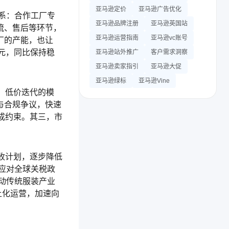
亚马逊定价
亚马逊广告优化
体系：合作工厂专
亚马逊品牌注册
亚马逊英国站
流、售后等环节，
亚马逊运营指南
亚马逊vc账号
厂的产能，也让
美元，同比保持稳
亚马逊站外推广
客户需求洞察
亚马逊卖家指引
亚马逊大促
亚马逊绿标
亚马逊Vine
、低价迭代的模
与合规争议，快速
成约束。其三，市
收计划，逐步降低
应对全球关税政
动传统服装产业
土化运营，加速向