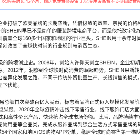
企业打破了欧美品牌的长期垄断，凭借极致的效率、亲民的价格
如今的SHEIN早已不是简单的服装跨境电商平台，而是依托数字
覆盖全球160多个国家和地区的行业巨头，SHEIN用十余年时
深刻改变了全球快时尚的行业规则与消费生态。
级的跨境创业史。2008年，创始人许仰天创立SHEIN，企业初
。2012年，洞察到全球快时尚消费的崛起趋势，SHEIN果断
差异化发展之路。不同于传统外贸批量生产、长线销售的模式，转
埋下伏笔。
品交易总额首次突破百亿人民币，标志着品牌正式迈入规模化发展阶段
站稳脚跟。2020年全球疫情冲击线下零售行业，线下服饰门店大
模式和高性价比产品，快速抢占全球市场份额。此后，品牌持续丰
宠物用品等全品类，完成从服饰品牌到综合生活方式零售品牌的
球54个国家和地区iOS购物APP榜单，稳居全球时尚零售第一梯