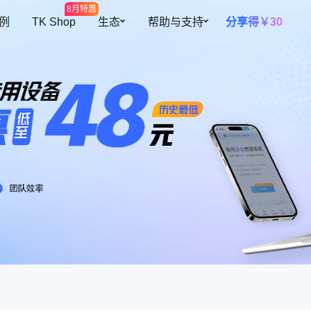
8月特惠
 例
TK Shop
生态
帮助与支持
分享得￥30
开放平台
帮助中心
多元设备
智能提效
全球开店
预约演示
海量网络资源
高效团队协
插件中心
私有化部署
覆盖300+地区资源
根据角色灵活
障账号安全
跨境导航
关于我们
设备池
自动二步验
紫鸟甄选
操作行为
设备资源共用，更灵活、更安全
自动填充二步
自有设备导入
续费托管
迹可循
支持导入已有环境，批量安全管理
到期自动续费
共用人数控
控制账号同时