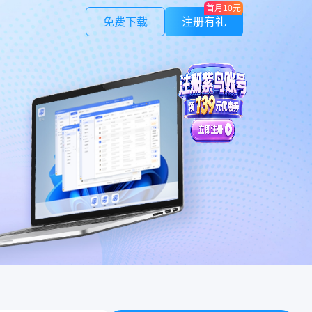
首月10元
免费下载
注册有礼
紫鸟应用
作管理
LinkFoxAI
授权，安全可控
电商专用AI 商品图 | 模特 | 素材
紫鸟云号
证
不限量
验证码，安全快捷
一号多绑，接收全球电话/短信
，避免不必要损失
制
在线人数，保证速度