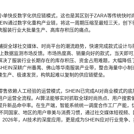
的小单快反数字化供应链模式，这也是其区别于ZARA等传统快时
EIN通过数字化重构产业链，将这一周期压缩至最短三天，创下
统服装行业大批量生产、高库存积压的痛点。
时捕捉全球社交媒体、时尚平台的潮流趋势，快速完成款式设计与
过线上数据监测市场反馈。市场热度高、销量向好的款式，当天即可
解决了服装行业长期存在的库存积压、资金占用难题，大幅降低
HEIN深耕广州番禺、佛山等华南服装产业带，整合海量中小制
速生产、极速发货，构筑起难以复制的供应链壁垒。
零售依赖人工经验的运营模式，SHEIN已完成AI对商业模式的
用户运营全流程。AI算法能够实时抓取全球时尚热点、用户搜索
提升新品命中率。在生产端，智能系统统一调度合作工厂产能，
配不同国家、地区的用户审美与消费习惯，通过社交媒体短视频、
026年，AI技术的深度应用，更是成为SHEIN应对行业竞争