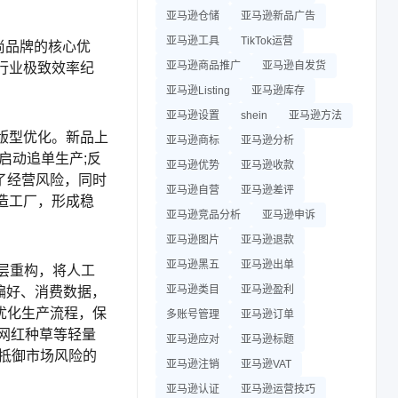
亚马逊仓储
亚马逊新品广告
亚马逊工具
TikTok运营
尚品牌的核心优
亚马逊商品推广
亚马逊自发货
行业极致效率纪
亚马逊Listing
亚马逊库存
亚马逊设置
shein
亚马逊方法
版型优化。新品上
亚马逊商标
亚马逊分析
启动追单生产;反
亚马逊优势
亚马逊收款
了经营风险，同时
亚马逊自营
亚马逊差评
造工厂，形成稳
亚马逊竞品分析
亚马逊申诉
亚马逊图片
亚马逊退款
亚马逊黑五
亚马逊出单
底层重构，将人工
亚马逊类目
亚马逊盈利
偏好、消费数据，
优化生产流程，保
多账号管理
亚马逊订单
网红种草等轻量
亚马逊应对
亚马逊标题
、抵御市场风险的
亚马逊注销
亚马逊VAT
亚马逊认证
亚马逊运营技巧