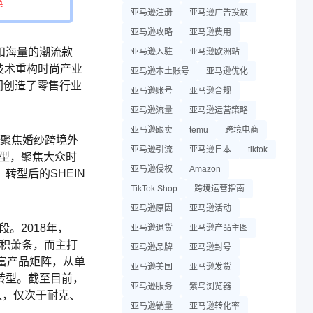
亚马逊注册
亚马逊广告投放
亚马逊攻略
亚马逊费用
和海量的潮流款
亚马逊入驻
亚马逊欧洲站
化技术重构时尚产业
亚马逊本土账号
亚马逊优化
间创造了零售行业
亚马逊账号
亚马逊合规
亚马逊流量
亚马逊运营策略
亚马逊跟卖
temu
跨境电商
期聚焦婚纱跨境外
亚马逊引流
亚马逊日本
tiktok
转型，聚焦大众时
亚马逊侵权
Amazon
型后的SHEIN
TikTok Shop
跨境运营指南
亚马逊原因
亚马逊活动
。2018年，
亚马逊退货
亚马逊产品主图
面积萧条，而主打
亚马逊品牌
亚马逊封号
富产品矩阵，从单
亚马逊美国
亚马逊发货
转型。截至目前，
亚马逊服务
紫鸟浏览器
队，仅次于耐克、
亚马逊销量
亚马逊转化率