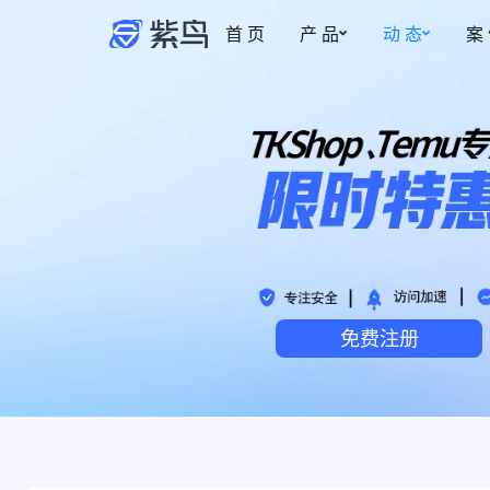
首 页
产 品
动 态
案
紫鸟资讯
安全防护
权限管理
更新动态
事中监管
多账号安全管理
新
博客
为账号提供安全专属的登录环境
智能操作截图，保
账密托管
事前拦截
自动填充，防止账号密码泄露
控制成员的访问与
免费注册
安全访问·加密稳定
事后追溯
风险预警，网络质量优化，多重加密
操作实时记录，有
安全管家·安全加倍
热
事中监管记录，安全加倍升级