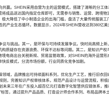
向共赢。SHEIN采用自营为主的运营模式，搭建了清晰的分工
需将成品送达国内指定仓库即可，无需参与销售、运营、跨境物
，极大降低了中小制造企业的出海门槛，盘活了大量传统服装工
的产业生态循环。数据显示，2024年SHEIN营收达到380亿
重争议与挑战。其一，是环保与可持续发展争议。快时尚高频上新
机构质疑存在资源浪费、环保不达标等问题。其二，是知识产权
境电商出台关税新规、贸易监管政策，对SHEIN的海外运营形
单快反模式，分流市场份额，行业同质化竞争加剧。
环保领域，品牌推出可持续面料系列，优化生产工艺，推行旧衣回
易规则，完善知识产权审核体系，规范产品设计与运营流程，积极
计划未来三年在广东投入超百亿元打造数字化智慧供应链体系，推
廉价”标签，通过提升产品品质、打造设计师合作系列、布局品牌本