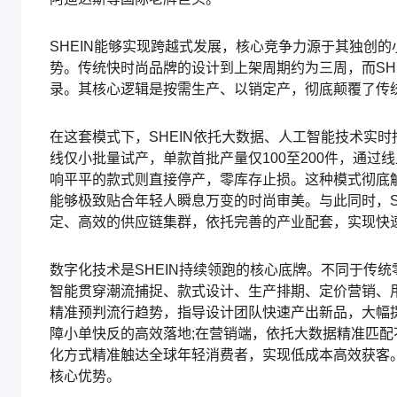
SHEIN能够实现跨越式发展，核心竞争力源于其独创
势。传统快时尚品牌的设计到上架周期约为三周，而SH
录。其核心逻辑是按需生产、以销定产，彻底颠覆了传
在这套模式下，SHEIN依托大数据、人工智能技术实
线仅小批量试产，单款首批产量仅100至200件，通
响平平的款式则直接停产，零库存止损。这种模式彻底
能够极致贴合年轻人瞬息万变的时尚审美。与此同时，S
定、高效的供应链集群，依托完善的产业配套，实现快
数字化技术是SHEIN持续领跑的核心底牌。不同于传统
智能贯穿潮流捕捉、款式设计、生产排期、定价营销、
精准预判流行趋势，指导设计团队快速产出新品，大幅
障小单快反的高效落地;在营销端，依托大数据精准匹
化方式精准触达全球年轻消费者，实现低成本高效获客。2
核心优势。