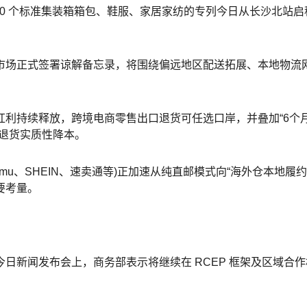
50 个标准集装箱箱包、鞋服、家居家纺的专列今日从长沙北站
双方在巴西市场正式签署谅解备忘录，将围绕偏远地区配送拓展、本地物
政策红利持续释放，跨境电商零售出口退货可任选口岸，并叠加“6
退货实质性降本。
u、SHEIN、速卖通等)正加速从纯直邮模式向“海外仓本地履约”
要考量。
日新闻发布会上，商务部表示将继续在 RCEP 框架及区域合