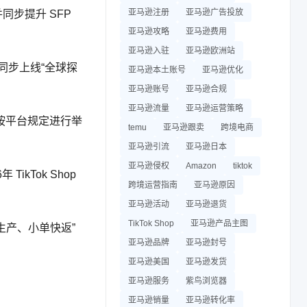
亚马逊注册
亚马逊广告投放
同步提升 SFP
亚马逊攻略
亚马逊费用
亚马逊入驻
亚马逊欧洲站
同步上线“全球探
亚马逊本土账号
亚马逊优化
亚马逊账号
亚马逊合规
亚马逊流量
亚马逊运营策略
按平台规定进行举
temu
亚马逊跟卖
跨境电商
亚马逊引流
亚马逊日本
亚马逊侵权
Amazon
tiktok
ikTok Shop
跨境运营指南
亚马逊原因
亚马逊活动
亚马逊退货
TikTok Shop
亚马逊产品主图
生产、小单快返”
亚马逊品牌
亚马逊封号
亚马逊美国
亚马逊发货
亚马逊服务
紫鸟浏览器
亚马逊销量
亚马逊转化率