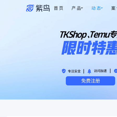
首 页
产 品
动 态
案
紫鸟资讯
安全防护
权限管理
更新动态
事中监管
多账号安全管理
新
博客
为账号提供安全专属的登录环境
智能操作截图，保
账密托管
事前拦截
自动填充，防止账号密码泄露
控制成员的访问与
免费注册
安全访问·加密稳定
事后追溯
风险预警，网络质量优化，多重加密
操作实时记录，有
安全管家·安全加倍
热
事中监管记录，安全加倍升级