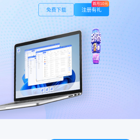
首月10元
免费下载
注册有礼
紫鸟应用
作管理
LinkFoxAI
授权，安全可控
电商专用AI 商品图 | 模特 | 素材
紫鸟云号
证
不限量
验证码，安全快捷
一号多绑，接收全球电话/短信
，避免不必要损失
制
在线人数，保证速度