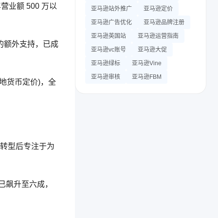
额 500 万以
亚马逊站外推广
亚马逊定价
亚马逊广告优化
亚马逊品牌注册
亚马逊英国站
亚马逊运营指南
的额外支持，已成
亚马逊vc账号
亚马逊大促
亚马逊绿标
亚马逊Vine
亚马逊审核
亚马逊FBM
当地货币定价)，全
度，转型后专注于为
已飙升至六成，