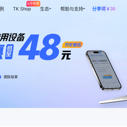
8月特惠
 例
TK Shop
生态
帮助与支持
分享得￥30
开放平台
帮助中心
多元设备
智能提效
全球开店
预约演示
海量网络资源
高效团队协
插件中心
私有化部署
覆盖300+地区资源
根据角色灵活
障账号安全
跨境导航
关于我们
设备池
自动二步验
紫鸟甄选
操作行为
设备资源共用，更灵活、更安全
自动填充二步
自有设备导入
续费托管
迹可循
支持导入已有环境，批量安全管理
到期自动续费
共用人数控
控制账号同时