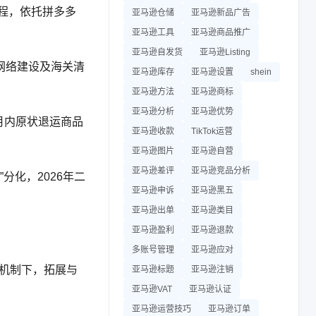
启程，依托拼多多
亚马逊仓储
亚马逊新品广告
亚马逊工具
亚马逊商品推广
亚马逊自发货
亚马逊Listing
流网络建设及海关清
亚马逊库存
亚马逊设置
shein
亚马逊方法
亚马逊商标
亚马逊分析
亚马逊优势
个月内原状退运商品
亚马逊收款
TikTok运营
亚马逊图片
亚马逊自营
亚马逊差评
亚马逊竞品分析
分化，2026年二
亚马逊申诉
亚马逊黑五
亚马逊出单
亚马逊类目
亚马逊盈利
亚马逊退款
多账号管理
亚马逊应对
作机制下，拓展与
亚马逊标题
亚马逊注销
亚马逊VAT
亚马逊认证
亚马逊运营技巧
亚马逊订单