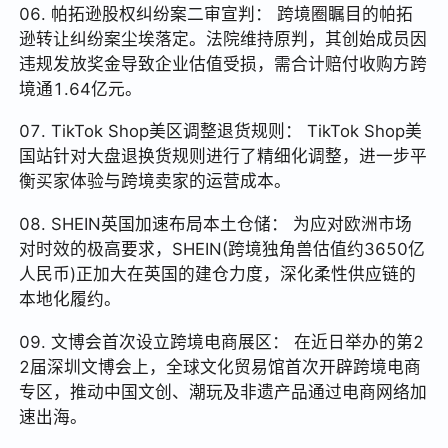
06. 帕拓逊股权纠纷案二审宣判： 跨境圈瞩目的帕拓
逊转让纠纷案尘埃落定。法院维持原判，其创始成员因
违规发放奖金导致企业估值受损，需合计赔付收购方跨
境通1.64亿元。
07. TikTok Shop美区调整退货规则： TikTok Shop美
国站针对大盘退换货规则进行了精细化调整，进一步平
衡买家体验与跨境卖家的运营成本。
08. SHEIN英国加速布局本土仓储： 为应对欧洲市场
对时效的极高要求，SHEIN(跨境独角兽估值约3650亿
人民币)正加大在英国的建仓力度，深化柔性供应链的
本地化履约。
09. 文博会首次设立跨境电商展区： 在近日举办的第2
2届深圳文博会上，全球文化贸易馆首次开辟跨境电商
专区，推动中国文创、潮玩及非遗产品通过电商网络加
速出海。