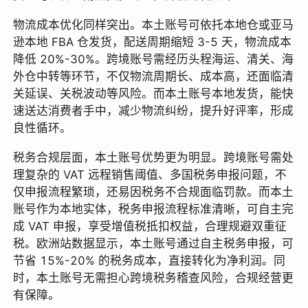
物流成本优化同样突出。本土账号可依托本地仓或亚马
逊本地 FBA 仓发货，配送周期缩短 3-5 天，物流成本
降低 20%-30%。跨境账号需经历头程海运、清关、海
外仓中转等环节，不仅物流周期长、成本高，还面临清
关延误、关税波动等风险。而本土账号本地发货，能快
速送达消费者手中，减少物流纠纷，提升好评率，形成
良性循环。
税务合规层面，本土账号优势更为明显。跨境账号需处
理复杂的 VAT 远程销售阈值、多国税务申报问题，不
仅申报流程繁琐，还易因税务不合规面临罚款。而本土
账号作为本地实体，税务申报流程标准清晰，可自主完
成 VAT 申报，享受增值税抵扣权益，合理规避双重征
税。欧洲站数据显示，本土账号通过自主税务申报，可
节省 15%-20% 的税务成本，直接转化为净利润。同
时，本土账号无需担心跨境税务稽查风险，合规经营更
有保障。