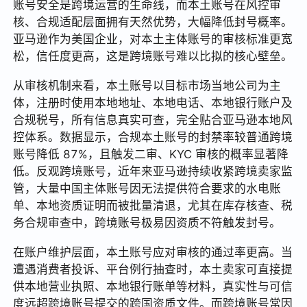
账号安全是跨境运营的生命线，而本土账号在风控审
核、合规适配层面拥有天然优势，大幅降低封号概率。
亚马逊作为美国企业，对本土主体账号的审核标准更宽
松，信任度更高，这是跨境账号难以比拟的核心壁垒。
从审核机制来看，本土账号以目标市场当地公司为主
体，注册时使用本地地址、本地电话、本地银行账户及
合规税号，所有信息真实可查，完全贴合亚马逊本地风
控体系。数据显示，合规本土账号的封禁率较普通跨境
账号降低 87%，且触发二审、KYC 审核的概率显著降
低。反观跨境账号，近年来亚马逊持续收紧跨境卖家监
管，大量中国主体账号因无法提供符合要求的水电账
单、本地资质证明而被批量清退，尤其在库存核查、税
务合规审查中，跨境账号极易因资质不符触发封号。
在账户维护层面，本土账号应对审核的通过率更高。当
遭遇消费者投诉、平台例行抽查时，本土卖家可直接提
供本地营业执照、本地银行账单等材料，真实性与可信
度远超跨境账号提交的跨国资质文件。而跨境账号常因