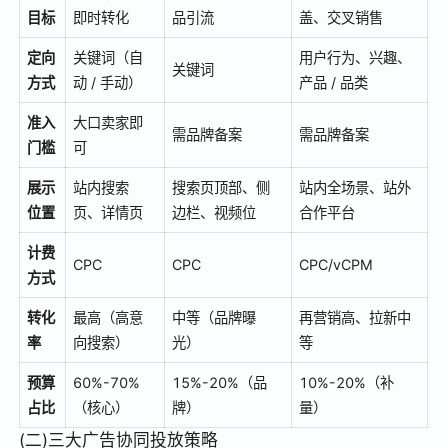
目标
即时转化
品引流
盖、交叉销售
定向
关键词（自
用户行为、兴趣、
关键词
方式
动 / 手动）
产品 / 品类
准入
大口卖家即
需品牌备案
需品牌备案
门槛
可
展示
站内搜索
搜索页顶部、侧
站内全场景、站外
位置
页、详情页
边栏、视频位
合作平台
计费
CPC
CPC
CPC/vCPM
方式
转化
最高（高意
中等（品牌曝
再营销高、拉新中
率
向搜索）
光）
等
预算
60%-70%
15%-20%（品
10%-20%（补
占比
（核心）
牌）
量）
(二)三大广告协同投放策略