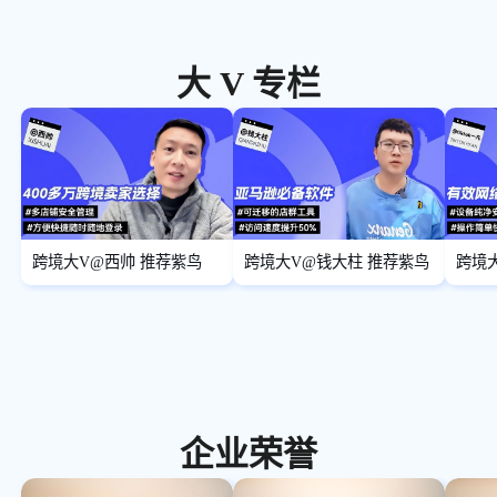
大 V 专栏
跨境大V@西帅 推荐紫鸟
跨境大V@钱大柱 推荐紫鸟
跨境大
鸟
企业荣誉