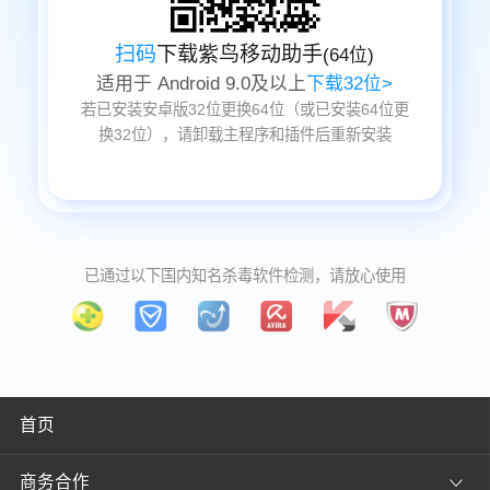
扫码
下载紫鸟移动助手
(
64位
)
适用于
Android 9.0
及以上
下载
32
位>
若已安装安卓版32位更换64位（或已安装64位更
换32位），请卸载主程序和插件后重新安装
已通过以下国内知名杀毒软件检测，请放心使用
首页
商务合作